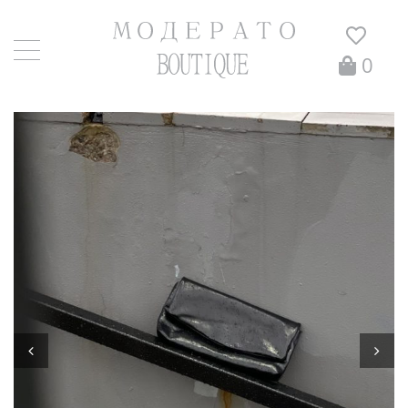
0
Главная
/
Сумки
/ Клео