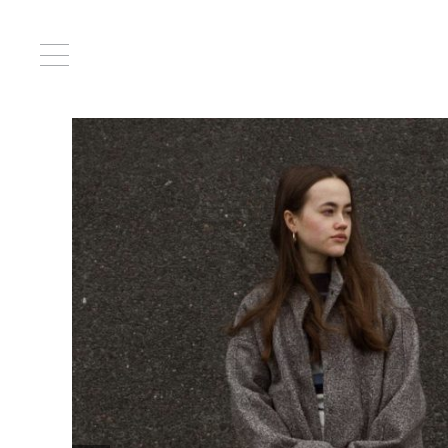
Главная
/
Сумки
/ Мишель