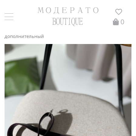
0
Главная
/
Маленькие сумочки
/ Ремень для сумки
дополнительный