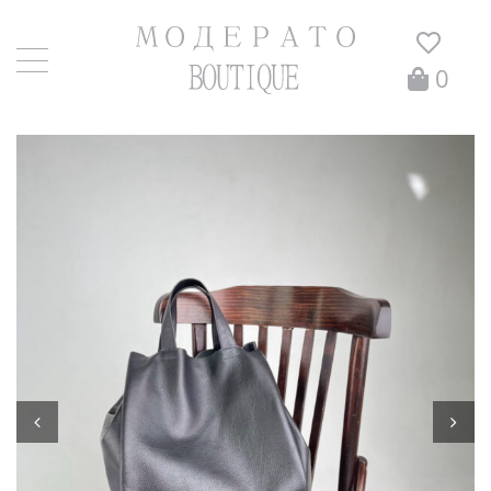
0
Главная
/
Сумки
/ Мишель