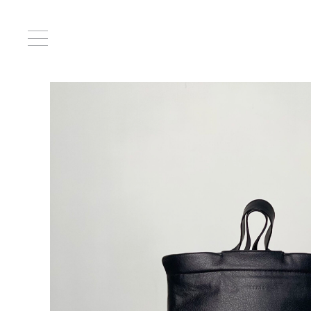
Главная
/
Сумки
/ Ясмин