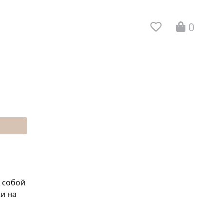
0
с собой
и на