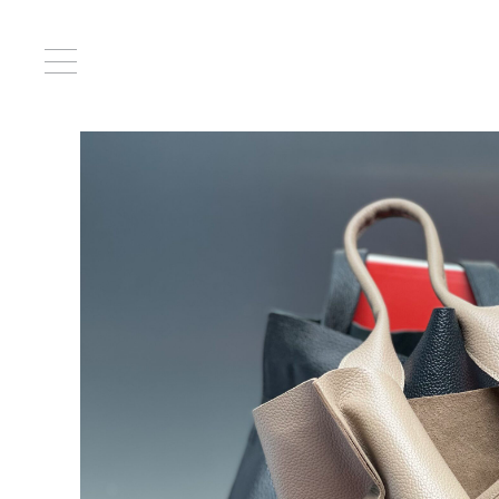
Главная
/
Сумки
/ Джилли