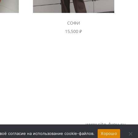
СОФИ
15,500
₽
www.site-4you.ru
воё согласие на использование cookie-файлов.
Хорошо