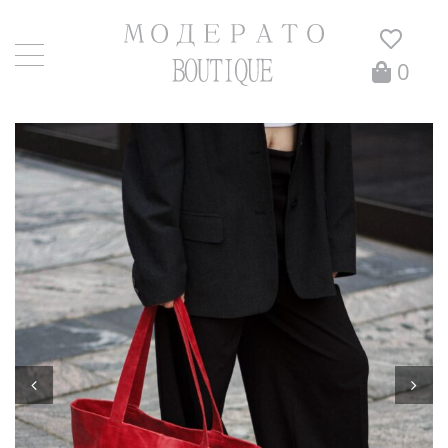
0
Главная
/
Сумки
/ Изабель