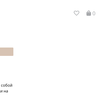
0
с собой
и на