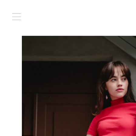
Главная
/
Сумки
/ Мия