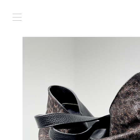
Главная
/
Сумки
/ Вивьен